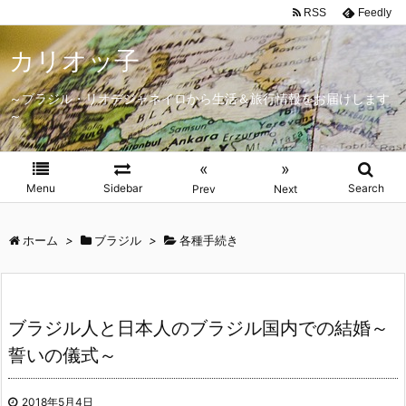
RSS
Feedly
カリオッ子
～ブラジル・リオデジャネイロから生活＆旅行情報をお届けします
～
«
»
Menu
Sidebar
Search
Prev
Next
ホーム
>
ブラジル
>
各種手続き
ブラジル人と日本人のブラジル国内での結婚～
誓いの儀式～
2018年5月4日