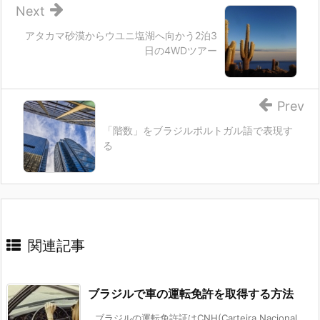
Next
アタカマ砂漠からウユニ塩湖へ向かう2泊3
日の4WDツアー
Prev
「階数」をブラジルポルトガル語で表現す
る
関連記事
ブラジルで車の運転免許を取得する方法
ブラジルの運転免許証はCNH(Carteira Nacional