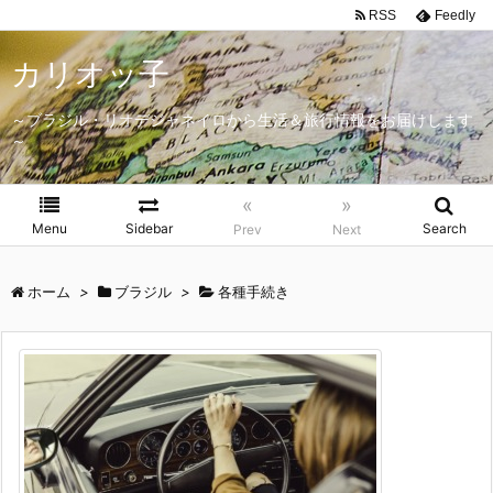
RSS
Feedly
カリオッ子
～ブラジル・リオデジャネイロから生活＆旅行情報をお届けします
～
«
»
Menu
Sidebar
Search
Prev
Next
ホーム
>
ブラジル
>
各種手続き