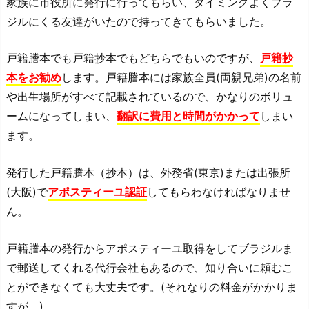
家族に市役所に発行に行ってもらい、タイミングよくブラ
ジルにくる友達がいたので持ってきてもらいました。
戸籍謄本でも戸籍抄本でもどちらでもいのですが、
戸籍抄
本をお勧め
します。戸籍謄本には家族全員(両親兄弟)の名前
や出生場所がすべて記載されているので、かなりのボリュ
ームになってしまい、
翻訳に費用と時間がかかって
しまい
ます。
発行した戸籍謄本（抄本）は、外務省(東京)または出張所
(大阪)で
アポスティーユ認証
してもらわなければなりませ
ん。
戸籍謄本の発行からアポスティーユ取得をしてブラジルま
で郵送してくれる代行会社もあるので、知り合いに頼むこ
とができなくても大丈夫です。(それなりの料金がかかりま
すが。)