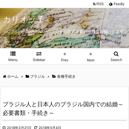
RSS
Feedly
カリオッ子
～ブラジル・リオデジャネイロから生活＆旅行情報をお届けします
～
«
»
Menu
Sidebar
Search
Prev
Next
ホーム
>
ブラジル
>
各種手続き
ブラジル人と日本人のブラジル国内での結婚～
必要書類・手続き～
2018年3月21日
2018年5月4日