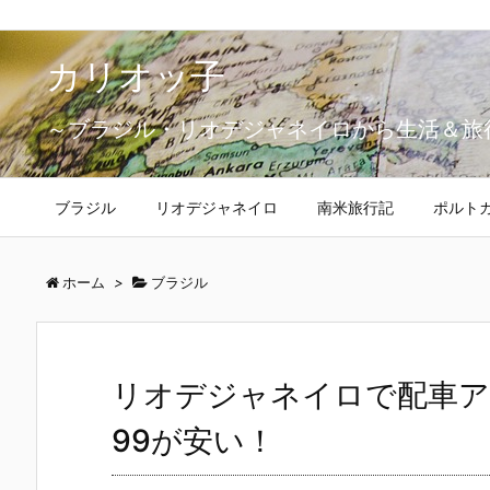
カリオッ子
～ブラジル・リオデジャネイロから生活＆旅
ブラジル
リオデジャネイロ
南米旅行記
ポルト
ホーム
>
ブラジル
リオデジャネイロで配車ア
99が安い！