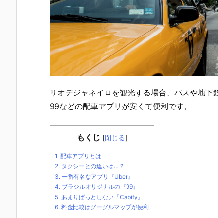
リオデジャネイロを観光する場合、バスや地下鉄
99などの配車アプリが安くて便利です。
もくじ
[
閉じる
]
1.
配車アプリとは
2.
タクシーとの違いは…？
3.
一番有名なアプリ『Uber』
4.
ブラジルオリジナルの『99』
5.
あまりぱっとしない『Cabify』
6.
料金比較はグーグルマップが便利