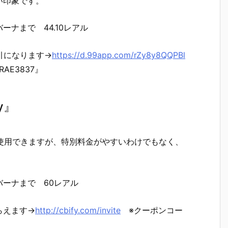
い印象です。
ナまで 44.10レアル
引になります→
https://d.99app.com/rZy8y8QQPBl
AE3837』
y』
で使用できますが、特別料金がやすいわけでもなく、
。
ーナまで 60レアル
らえます→
http://cbify.com/invite
※クーポンコー