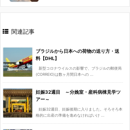
関連記事
ブラジルから日本への荷物の送り方・送
料【DHL】
新型コロナウイルスの影響で、ブラジルの郵便局
(CORREIO)は数ヶ月間日本への ...
妊娠32週目 ～分娩室・産科病棟見学ツ
アー～
妊娠32週目、妊娠後期に入りました。そろそろ本
格的に出産の準備を進めなければいけ ...