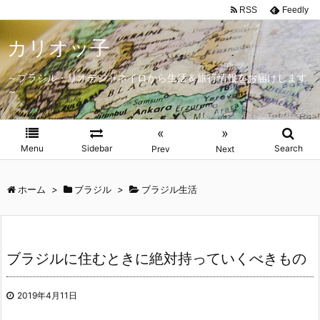
RSS
Feedly
カリオッ子
～ブラジル・リオデジャネイロから生活＆旅行情報をお届けします
～
«
»
Menu
Sidebar
Search
Prev
Next
ホーム
>
ブラジル
>
ブラジル生活
ブラジルに住むときに絶対持っていくべきもの
2019年4月11日