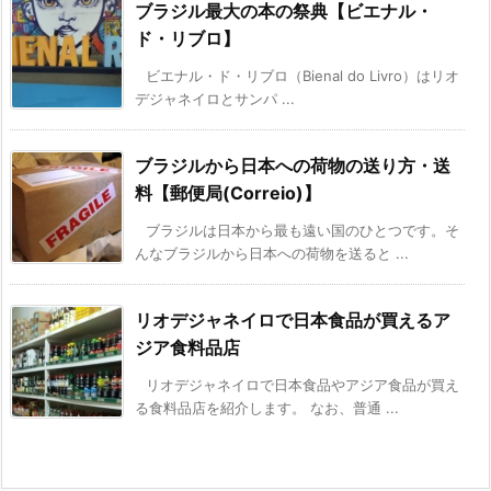
ブラジル最大の本の祭典【ビエナル・
ド・リブロ】
ビエナル・ド・リブロ（Bienal do Livro）はリオ
デジャネイロとサンパ ...
ブラジルから日本への荷物の送り方・送
料【郵便局(Correio)】
ブラジルは日本から最も遠い国のひとつです。そ
んなブラジルから日本への荷物を送ると ...
リオデジャネイロで日本食品が買えるア
ジア食料品店
リオデジャネイロで日本食品やアジア食品が買え
る食料品店を紹介します。 なお、普通 ...