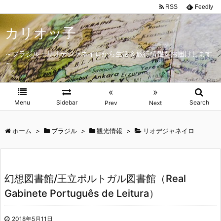
RSS
Feedly
カリオッ子
～ブラジル・リオデジャネイロから生活＆旅行情報をお届けします
～
«
»
Menu
Sidebar
Search
Prev
Next
ホーム
>
ブラジル
>
観光情報
>
リオデジャネイロ
幻想図書館/王立ポルトガル図書館（Real
Gabinete Português de Leitura）
2018年5月11日