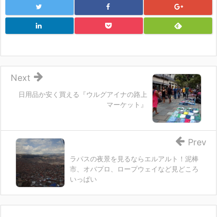
Next
日用品か安く買える『ウルグアイナの路上
マーケット』
Prev
ラパスの夜景を見るならエルアルト！泥棒
市、オバプロ、ロープウェイなど見どころ
いっぱい