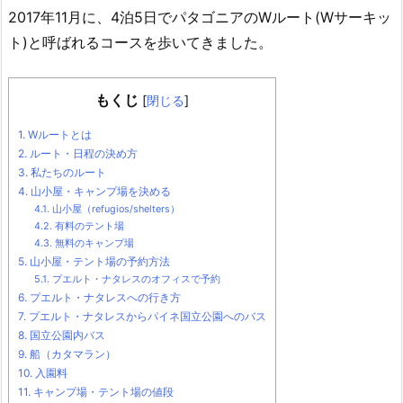
2017年11月に、4泊5日でパタゴニアのWルート(Wサーキッ
ト)と呼ばれるコースを歩いてきました。
もくじ
[
閉じる
]
1.
Wルートとは
2.
ルート・日程の決め方
3.
私たちのルート
4.
山小屋・キャンプ場を決める
4.1.
山小屋（refugios/shelters）
4.2.
有料のテント場
4.3.
無料のキャンプ場
5.
山小屋・テント場の予約方法
5.1.
プエルト・ナタレスのオフィスで予約
6.
プエルト・ナタレスへの行き方
7.
プエルト・ナタレスからパイネ国立公園へのバス
8.
国立公園内バス
9.
船（カタマラン）
10.
入園料
11.
キャンプ場・テント場の値段