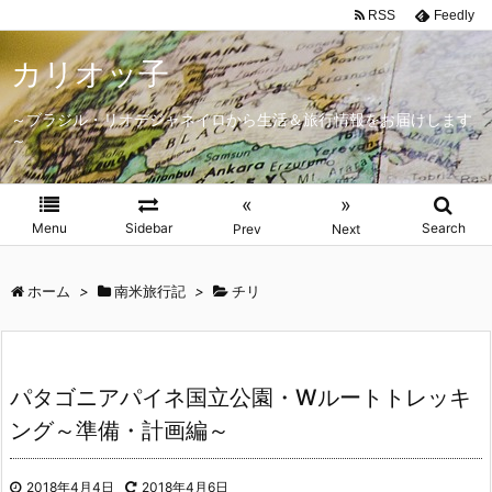
RSS
Feedly
カリオッ子
～ブラジル・リオデジャネイロから生活＆旅行情報をお届けします
～
«
»
Menu
Sidebar
Search
Prev
Next
ホーム
>
南米旅行記
>
チリ
パタゴニアパイネ国立公園・Wルートトレッキ
ング～準備・計画編～
2018年4月4日
2018年4月6日