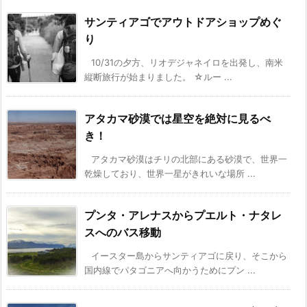
サンティアゴでアウトドアショップめぐ
り
10/31の夕方、リオデジャネイロを出発し、南米
縦断旅行が始まりました。 ☆ルー ...
アタカマ砂漠では星空を絶対に見るべ
き！
アタカマ砂漠はチリの北部にある砂漠で、世界一
乾燥しており、世界一星がきれいな場所 ...
プンタ・アレナスからプエルト・ナタレ
スへのバス移動
イースター島からサンティアゴに戻り、そこから
国内線でパタゴニアへ向かうためにプン ...