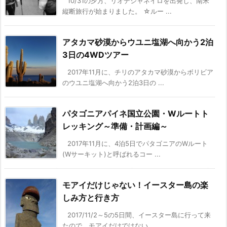
10/31の夕方、リオデジャネイロを出発し、南米
縦断旅行が始まりました。 ☆ルー ...
アタカマ砂漠からウユニ塩湖へ向かう2泊
3日の4WDツアー
2017年11月に、チリのアタカマ砂漠からボリビア
のウユニ塩湖へ向かう2泊3日の ...
パタゴニアパイネ国立公園・Wルートト
レッキング～準備・計画編～
2017年11月に、4泊5日でパタゴニアのWルート
(Wサーキット)と呼ばれるコー ...
モアイだけじゃない！イースター島の楽
しみ方と行き方
2017/11/2～5の5日間、イースター島に行って来
たので、モアイだけではない ...