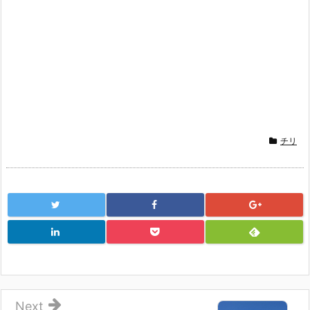
チリ
Next