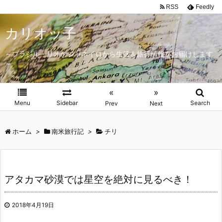
RSS
Feedly
カリオッ子
～ブラジル・リオデジャネイロから生活＆旅行情報をお届けします
～
«
»
Menu
Sidebar
Search
Prev
Next
ホーム
>
南米旅行記
>
チリ
アタカマ砂漠では星空を絶対に見るべき！
2018年4月19日