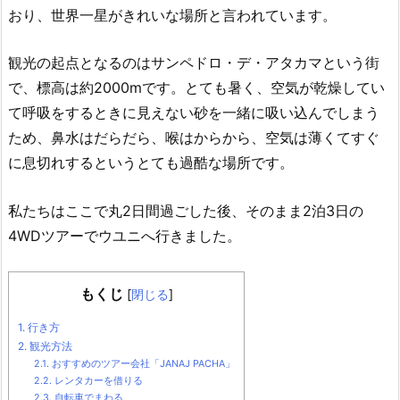
おり、世界一星がきれいな場所と言われています。
観光の起点となるのはサンペドロ・デ・アタカマという街
で、標高は約2000mです。とても暑く、空気が乾燥してい
て呼吸をするときに見えない砂を一緒に吸い込んでしまう
ため、鼻水はだらだら、喉はからから、空気は薄くてすぐ
に息切れするというとても過酷な場所です。
私たちはここで丸2日間過ごした後、そのまま2泊3日の
4WDツアーでウユニへ行きました。
もくじ
[
閉じる
]
1.
行き方
2.
観光方法
2.1.
おすすめのツアー会社「JANAJ PACHA」
2.2.
レンタカーを借りる
2.3.
自転車でまわる