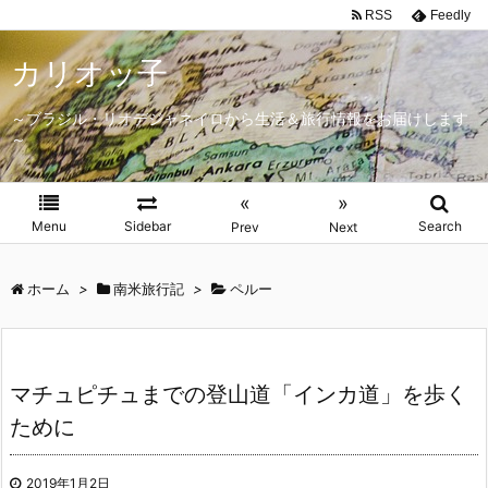
RSS
Feedly
カリオッ子
～ブラジル・リオデジャネイロから生活＆旅行情報をお届けします
～
«
»
Menu
Sidebar
Search
Prev
Next
ホーム
>
南米旅行記
>
ペルー
マチュピチュまでの登山道「インカ道」を歩く
ために
2019年1月2日