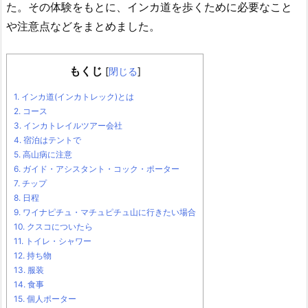
た。その体験をもとに、インカ道を歩くために必要なこと
や注意点などをまとめました。
もくじ
[
閉じる
]
1.
インカ道(インカトレック)とは
2.
コース
3.
インカトレイルツアー会社
4.
宿泊はテントで
5.
高山病に注意
6.
ガイド・アシスタント・コック・ポーター
7.
チップ
8.
日程
9.
ワイナピチュ・マチュピチュ山に行きたい場合
10.
クスコについたら
11.
トイレ・シャワー
12.
持ち物
13.
服装
14.
食事
15.
個人ポーター