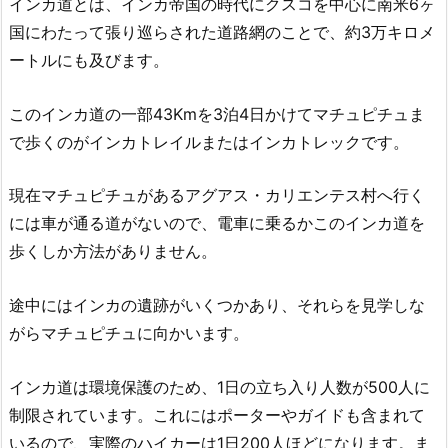
インカ道とは、インカ帝国の時代にクスコを中心に南米6ヶ
国にわたって張り巡らされた道路網のことで、約3万キロメ
ートルにも及びます。
このインカ道の一部43Kmを3泊4日かけてマチュピチュま
で歩くのがインカトレイルまたはインカトレックです。
現在マチュピチュがあるアグアス・カリエンテス村へ行く
には車が通る道がないので、電車に乗るかこのインカ道を
歩くしか方法がありません。
途中にはインカの遺跡がいくつかあり、それらを見学しな
がらマチュピチュに向かいます。
インカ道は環境保護のため、1日の立ち入り人数が500人に
制限されています。これにはポーターやガイドも含まれて
いるので、実際のハイカーは1日200人ほどになります。ま