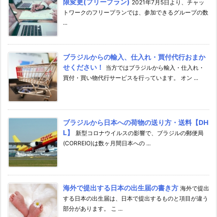
限変更(フリープラン)
2021年7月5日より、チャッ
トワークのフリープランでは、参加できるグループの数
...
ブラジルからの輸入、仕入れ・買付代行おまか
せください！
当方ではブラジルから輸入・仕入れ・
買付・買い物代行サービスを行っています。 オン ...
ブラジルから日本への荷物の送り方・送料【DH
L】
新型コロナウイルスの影響で、ブラジルの郵便局
(CORREIO)は数ヶ月間日本への ...
海外で提出する日本の出生届の書き方
海外で提出
する日本の出生届は、日本で提出するものと項目が違う
部分があります。 こ ...