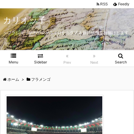
RSS
Feedly
カリオッ子
～ブラジル・リオデジャネイロから生活＆旅行情報をお届けします
～
«
»
Menu
Sidebar
Search
Prev
Next
ホーム
>
フラメンゴ