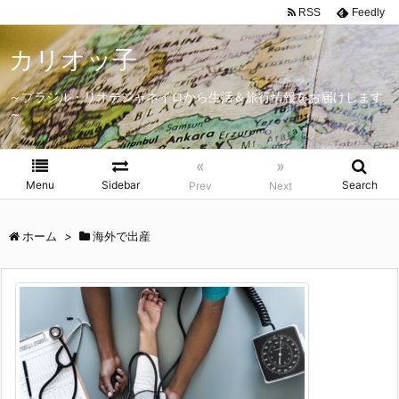
RSS
Feedly
カリオッ子
～ブラジル・リオデジャネイロから生活＆旅行情報をお届けします
～
«
»
Menu
Sidebar
Search
Prev
Next
ホーム
>
海外で出産