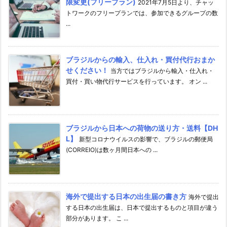
限変更(フリープラン)
2021年7月5日より、チャッ
トワークのフリープランでは、参加できるグループの数
...
ブラジルからの輸入、仕入れ・買付代行おまか
せください！
当方ではブラジルから輸入・仕入れ・
買付・買い物代行サービスを行っています。 オン ...
ブラジルから日本への荷物の送り方・送料【DH
L】
新型コロナウイルスの影響で、ブラジルの郵便局
(CORREIO)は数ヶ月間日本への ...
海外で提出する日本の出生届の書き方
海外で提出
する日本の出生届は、日本で提出するものと項目が違う
部分があります。 こ ...